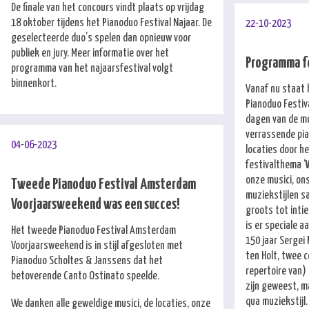
De finale van het concours vindt plaats op vrijdag
18 oktober tijdens het Pianoduo Festival Najaar. De
22-10-2023
geselecteerde duo’s spelen dan opnieuw voor
publiek en jury. Meer informatie over het
Programma fe
programma van het najaarsfestival volgt
binnenkort.
Vanaf nu staat
Pianoduo Festiv
dagen van de mo
verrassende pi
04-06-2023
locaties door h
festivalthema ‘
onze musici, ons
Tweede Pianoduo Festival Amsterdam
muziekstijlen s
Voorjaarsweekend was een succes!
groots tot intie
is er speciale a
Het tweede Pianoduo Festival Amsterdam
150 jaar Sergei
Voorjaarsweekend is in stijl afgesloten met
ten Holt, twee 
Pianoduo Scholtes & Janssens dat het
repertoire van)
betoverende Canto Ostinato speelde.
zijn geweest, m
qua muziekstijl.
We danken alle geweldige musici, de locaties, onze