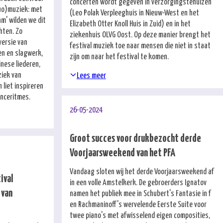
concerten wordt gegeven in verzorgingstehuizen
duo)muziek: met
(Leo Polak Verpleeghuis in Nieuw-West en het
m' wilden we dit
Elizabeth Otter Knoll Huis in Zuid) en in het
hten. Zo
ziekenhuis OLVG Oost. Op deze manier brengt het
versie van
festival muziek toe naar mensen die niet in staat
den en slagwerk,
zijn om naar het festival te komen.
nese liederen,
ziek van
Lees meer
 liet inspireren
anceritmes.
26-05-2024
Groot succes voor drukbezocht derde
Voorjaarsweekend van het PFA
Vandaag sloten wij het derde Voorjaarsweekend af
ival
in een volle Amstelkerk. De gebroerders Ignatov
 van
namen het publiek mee in Schubert's Fantasie in f
en Rachmaninoff's wervelende Eerste Suite voor
twee piano's met afwisselend eigen composities,