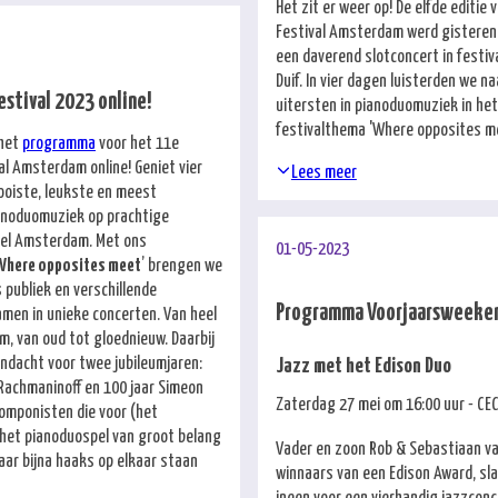
Het zit er weer op! De elfde editie
Festival Amsterdam werd gisteren
een daverend slotconcert in festi
Duif. In vier dagen luisterden we n
stival 2023 online!
uitersten in pianoduomuziek in het
festivalthema 'Where opposites me
 het
programma
voor het 11e
al Amsterdam online! Geniet vier
Lees meer
oiste, leukste en meest
anoduomuziek op prachtige
eel Amsterdam. Met ons
01-05-2023
Where opposites meet
’ brengen we
 publiek en verschillende
Programma Voorjaarsweeke
amen in unieke concerten. Van heel
m, van oud tot gloednieuw. Daarbij
andacht voor twee jubileumjaren:
Jazz met het Edison Duo
 Rachmaninoff en 100 jaar Simeon
Zaterdag 27 mei om 16:00 uur - C
componisten die voor (het
 het pianoduospel van groot belang
Vader en zoon Rob & Sebastiaan va
aar bijna haaks op elkaar staan
winnaars van een Edison Award, sl
ineen voor een vierhandig jazzconc