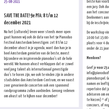
beste kan voorb
25-08-2021
een jury. Ook d
aan het concour
SAVE THE DATE! 9e PFA: 8 t/m 12
Deelnemers aan 
december 2021
bij de inschrijvin
Nu het (culturele) leven weer steeds meer open
De workshop vin
gaat kunnen wij ook de data van het 9e Pianoduo
10:00 tot 15:00 
Festival Amsterdam bevestigen: zet 8 t/m 12
plaats voor 4 du
december alvast in je agenda, want dan kan je in
onder de 21 jaar
heel Amsterdam genieten van de beste, meest
Meedoen?
bijzondere en inspirerende pianoduo's uit de hele
wereld. We kunnen alvast verklappen dat er zowel
Geef je
voor 23 a
veel jong talent als internationaal gevestigde
info@pianoduofes
duo's te horen zijn, we ook te vinden zijn in andere
pianoduospel. G
stadsdelen dan Amsterdam-Centrum, en we naast
namen en leeftij
zeer gevarieerde concerten ook een spannend
repertoire dat j
randprogramma zullen aanbieden. Genoeg redenen
adviseren om e
om alvast uit te kijken naar december!
te kiezen) * of
concours, of no