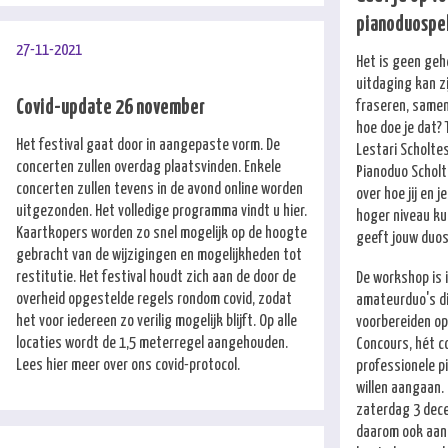
pianoduospel
27-11-2021
Het is geen geh
uitdaging kan z
Covid-update 26 november
fraseren, samen 
hoe doe je dat?
Het festival gaat door in aangepaste vorm. De
Lestari Scholte
concerten zullen overdag plaatsvinden. Enkele
Pianoduo Scholte
concerten zullen tevens in de avond online worden
over hoe jij en 
uitgezonden. Het volledige programma vindt u
hier
.
hoger niveau k
Kaartkopers worden zo snel mogelijk op de hoogte
geeft jouw duos
gebracht van de wijzigingen en mogelijkheden tot
restitutie. Het festival houdt zich aan de door de
De workshop is 
overheid opgestelde regels rondom covid, zodat
amateurduo's di
het voor iedereen zo verilig mogelijk blijft. Op alle
voorbereiden op
locaties wordt de 1,5 meterregel aangehouden.
Concours, hét c
Lees
hier
meer over ons covid-protocol.
professionele p
willen aangaan.
zaterdag 3 dece
daarom ook aand