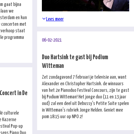
m gaat bijna
slaan we
Amsterdam en kun
Lees meer
le concerten met
rtverkoop staat
hele programma
06-02-2021
Duo Hartsink te gast bij Podium
Witteman
Zet zondagavond 7 februari je televisie aan, want
Alexander en Christopher Hartsink. de winnaars
van het 2e Pianoduo Festival Concours, zijn te gast
Concert in De
bij Podium Witteman! Het jonge duo (11 en 13 jaar
oud) zal een deel uit Debussy's Petite Suite spelen
in Witteman's rubriek Jonge Helden. Geniet mee
é culturele
pom 18:15 uur op NPO 2!
e Kazerne
estival Pop-up
ssens Piano Duo