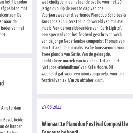
 van het Pianoduo
wat eindigde in een staande ovatie voor het 20-
 afgesloten met
jarige duo. Op de eerste dag van ons
valcentrum De
Voorjaarsweekend. verkende Pianoduo Scholtes &
aar naar de
Janssens alle uitersten in de wereld van minimal
 kader van het
music. Van de wereldpremière van ‘Dark Lights’,
et'.
een speciaal voor het festival geschreven werk
van de jonge Nederlandse componist Thomas van
Dun tot aan de minimalistische Gnossiennes voor
twee piano’s van Satie. Van de gelaagde,
meditatieve muziek van Arvo Pärt tot aan het
‘virtuoos-minimalisme’ van Kate Moore. Dit
weekend gaf weer een mooi voorproefje voor ons
festival van 17 t/m 20 oktober 2024.
nd
23-08-2022
EC Amsterdam
n Bavel, beide
Winnaar 1e Pianoduo Festival Compositie
aan de handen
ert. Na hun