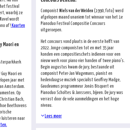
Concours bekend!
het festival
Componist
Niels van der Weiden
(1990, foto) werd
rt, waarbij ze
afgelopen maand unaniem tot winnaar van het 1e
 Ravel wordt
Pianoduo Festival Compositie Concours
ano af!
Kaarten
uitgeroepen.
Het concours vond plaats in de eerste helft van
y Maori en
2022. Jonge componisten tot en met 35 jaar
konden een compositieschets indienen voor een
nieuw werk voor piano vier handen of twee piano's.
osterparkkerk
Begin augustus kwam de jury, bestaande uit
componist Peter-Jan Wagemans, pianist en
! Guy Maori en
hedendaagse muziek specialist Geoffrey Madge,
lopen jaar met
Gaudeamus programmeur Jonás Bisquert en
 van Amsterdam.
Pianoduo Scholtes & Janssens, bijeen. De jury was
trumenten. Op
verrast door de vele aanmeldingen en het hoge
Christian Bach,
niveau.
n hoe Beethovens
orische
Lees meer
 luisteren naar
rten.