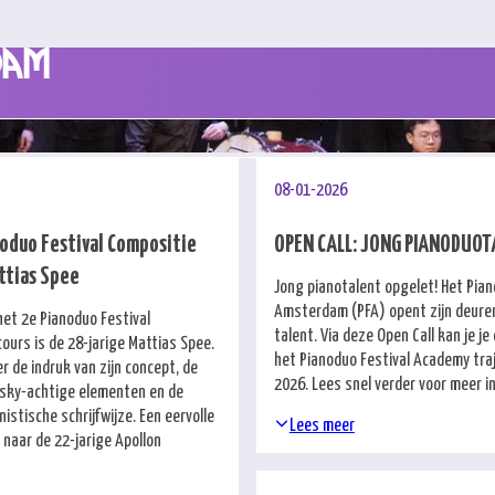
dam
08-01-2026
oduo Festival Compositie
OPEN CALL: JONG PIANODUOT
ttias Spee
Jong pianotalent opgelet! Het Pian
Amsterdam (PFA) opent zijn deuren
het 2e Pianoduo Festival
talent. Via deze Open Call kan je j
ours is de 28-jarige Mattias Spee.
het Pianoduo Festival Academy tra
r de indruk van zijn concept, de
2026. Lees snel verder voor meer i
nsky-achtige elementen en de
istische schrijfwijze. Een eervolle
Lees meer
 naar de 22-jarige Apollon