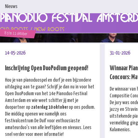
Nieuws
Pianoduo Festival Amster
Home
Old Roots / New Roots
8 t/m 11 oktober
Nieuws
Programma & Tickets
14-05-2026
31-01-2026
Artiesten
Inschrijving Open DuoPodium geopend!
Winnaar Pian
Concours: Ma
Steun ons!
Hou je van pianoduospel en durf je een bijzondere
uitdaging aan te gaan? Schrijf je dan nu in voor het
De winnaar van 
Over ons
Open DuoPodium van het 14e Pianoduo Festival
Compositie Conc
Amsterdam en wie weet schitter jij met je
De jury was onde
Concoursen
duopartner op
zaterdag 10 oktober
op ons podium.
jazzy en Stravi
Die middag openen we namelijk ons
uitstekende pian
Contact
festivalcentrum De Duif voor enthousiaste
vermelding ging
amateurduo's van alle leeftijden en niveaus. Lees
Kalamenios.
snel verder voor meer informatie!