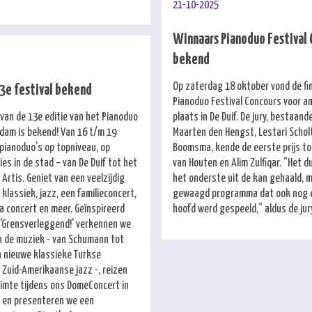
21-10-2025
Winnaars Pianoduo Festival 
bekend
Op zaterdag 18 oktober vond de fin
3e festival bekend
Pianoduo Festival Concours voor 
an de 13e editie van het Pianoduo
plaats in De Duif. De jury, bestaand
dam is bekend! Van 16 t/m 19
Maarten den Hengst, Lestari Schol
 pianoduo’s op topniveau, op
Boomsma, kende de eerste prijs to
ies in de stad – van De Duif tot het
van Houten en Alim Zulfiqar. “Het d
Artis. Geniet van een veelzijdig
het onderste uit de kan gehaald, 
lassiek, jazz, een familieconcert,
gewaagd programma dat ook nog e
ea concert en meer. Geïnspireerd
hoofd werd gespeeld,” aldus de jur
'Grensverleggend!' verkennen we
n de muziek - van Schumann tot
 nieuwe klassieke Turkse
 Zuid-Amerikaanse jazz -, reizen
uimte tijdens ons DomeConcert in
m en presenteren we een