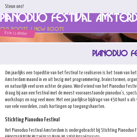
Steun ons!
Pianoduo Festival Amster
Home
Old Roots / New Roots
8 t/m 11 oktober
Nieuws
Programma & Tickets
PIANODUO FE
Artiesten
Om jaarlijks een topeditie van het festival te realiseren is het team van he
Steun ons!
Amsterdam maand in en uit bezig met programmering, brainstormen, organi
en natuurlijk veel uren achter de piano. Word vriend van het Pianoduo Fest
Over ons
draag bij aan een festival met de meest vooraanstaande pianoduo’s, specta
workshops en nog veel meer. Met een jaarlijkse bijdrage van €50 kunt u als
Concoursen
van vele voordelen, zoals kortingen op toegangskaarten.
Stichting Pianoduo Festival
Contact
Het Pianoduo Festival Amsterdam is ondergebracht bij Stichting Pianoduo F
68007558 RSIN 857263523 IBAN: NL23FVLB0226792102