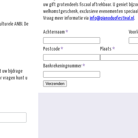
uw gift grotendeels fiscaal aftrekbaar. U geniet bijz
welkomstgeschenk, exclusieve evenementen speciaal 
Vraag meer informatie via
info@pianoduofestival.nl
.
lturele ANBI. De
Achternaam
Voorl
Postcode
Plaats
Bankrekeningnummer
t uw bijdrage
or vragen kunt u
Verzenden