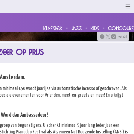
klassiek
jazz
kids
concours
#pfa26
EER OP PRIJS
l Amsterdam.
 van minimaal €50 wordt jaarlijks via automatische incasso afgeschreven. Als
peciale evenementen voor Vrienden, meet-en-greets en meer! En u krijgt
l? Word dan Ambassadeur!
roep van begunstigers. U schenkt minimaal 5 jaar lang ieder jaar een
Stichting Pianoduo Festival als Algemeen Nut Beogende Instelling (ANBI) is