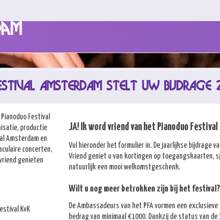
dam
STIVAL AMSTERDAM STELT UW BIJDRAGE Z
t Pianoduo Festival
JA! Ik word vriend van het Pianoduo Festiva
satie, productie
ival Amsterdam en
Vul hieronder het formulier in. De jaarlijkse bijdrage
culaire concerten,
Vriend geniet u van kortingen op toegangskaarten, s
 vriend genieten
natuurlijk een mooi welkomstgeschenk.
Wilt u nog meer betrokken zijn bij het festiva
De Ambassadeurs van het PFA vormen een exclusieve g
estival KvK
bedrag van minimaal €1000. Dankzij de status van de 