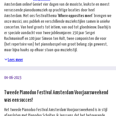
Amsterdam online! Geniet vier dagen van de mooiste, leukste en meest
verrassende pianoduomuziek op prachtige locaties door heel
Amsterdam. Met ons festivalthema ‘
Where opposites meet
’ brengen we
onze musici, ons publiek en verschillende muziekstijlen samen in unieke
concerten. Van heel groots tot intiem, van oud tot gloednieuw. Daarbij is
er speciale aandacht voor twee jubileumjaren: 150 jaar Sergei
Rachmaninoff en 100 jaar Simeon ten Holt, twee componisten die voor
(het repertoire van) het pianoduospel van groot belang zijn geweest,
maar bijna haaks op elkaar staan qua muziekstijl.
Lees meer
04-06-2023
Tweede Pianoduo Festival Amsterdam Voorjaarsweekend
was een succes!
Het tweede Pianoduo Festival Amsterdam Voorjaarsweekend is in stijl
afgesloten met Pianoduo Scholtes & Janssens dat het betoverende