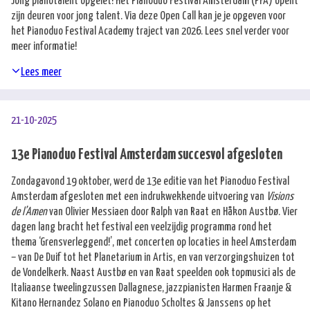
Jong pianotalent opgelet! Het Pianoduo Festival Amsterdam (PFA) opent
zijn deuren voor jong talent. Via deze Open Call kan je je opgeven voor
het Pianoduo Festival Academy traject van 2026. Lees snel verder voor
meer informatie!
Lees meer
21-10-2025
13e Pianoduo Festival Amsterdam succesvol afgesloten
Zondagavond 19 oktober, werd de 13e editie van het Pianoduo Festival
Amsterdam afgesloten met een indrukwekkende uitvoering van
Visions
de l’Amen
van Olivier Messiaen door Ralph van Raat en Håkon Austbø. Vier
dagen lang bracht het festival een veelzijdig programma rond het
thema ‘Grensverleggend!’, met concerten op locaties in heel Amsterdam
– van De Duif tot het Planetarium in Artis, en van verzorgingshuizen tot
de Vondelkerk. Naast Austbø en van Raat speelden ook topmusici als de
Italiaanse tweelingzussen Dallagnese, jazzpianisten Harmen Fraanje &
Kitano Hernandez Solano en Pianoduo Scholtes & Janssens op het