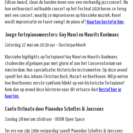
Edison Award, slaan de handen ineen voor een vierhandig jazzconcert. Na
hun enthousiast onthaalde concert op het festival 2016 keren ze terug
met een concert, waarbij ze improviseren op klassieke muziek. Ravel
wordt improvisatie en Fauré swingt de piano af!
Kaarten bestel je hier.
Jonge fortepianomeesters: Guy Maori en Maurits Koelmans
Zaterdag 27 mei om 20:30 uur - Oosterparkkerk
Klassieke highlights op fortepiano! Guy Maori en Maurits Koelmans
studeerden afgelopen jaar met glorie af aan het Conservatorium van
Amsterdam. Hun specialisatie: historische instrumenten. Op deze avond
speelt het duo Johann Christian Bach, Mozart en Beethoven. Wil je weten
hoe Beethovens eerste symfonie klinkt op een historische fortepiano?
Kom dan op avond deze luisteren naar dit virtuoze duo!
Bestel hier je
kaarten.
Canto Ostinato door Pianoduo Scholtes & Janssens
Zondag 28 mei om 16:00 uur - DOOR Open Space
Ter ere van zijn 100e verjaardag speelt Pianoduo Scholtes & Janssens