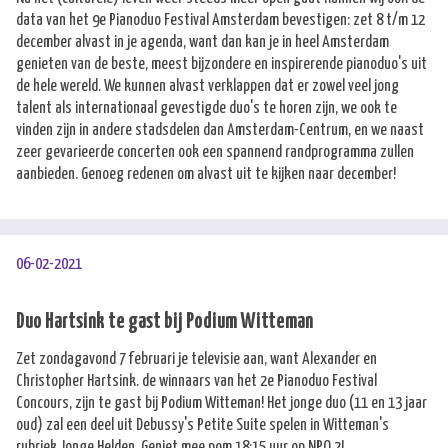
data van het 9e Pianoduo Festival Amsterdam bevestigen: zet 8 t/m 12
december alvast in je agenda, want dan kan je in heel Amsterdam
genieten van de beste, meest bijzondere en inspirerende pianoduo's uit
de hele wereld. We kunnen alvast verklappen dat er zowel veel jong
talent als internationaal gevestigde duo's te horen zijn, we ook te
vinden zijn in andere stadsdelen dan Amsterdam-Centrum, en we naast
zeer gevarieerde concerten ook een spannend randprogramma zullen
aanbieden. Genoeg redenen om alvast uit te kijken naar december!
06-02-2021
Duo Hartsink te gast bij Podium Witteman
Zet zondagavond 7 februari je televisie aan, want Alexander en
Christopher Hartsink. de winnaars van het 2e Pianoduo Festival
Concours, zijn te gast bij Podium Witteman! Het jonge duo (11 en 13 jaar
oud) zal een deel uit Debussy's Petite Suite spelen in Witteman's
rubriek Jonge Helden. Geniet mee pom 18:15 uur op NPO 2!