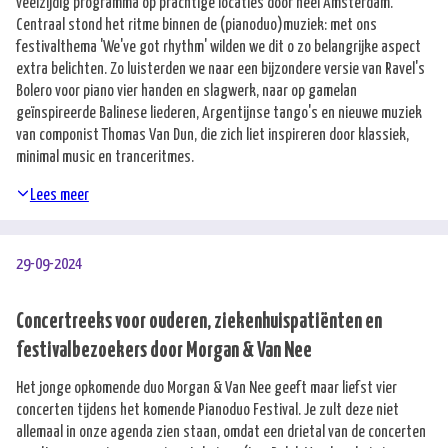
veelzijdig programma op prachtige locaties door heel Amsterdam.
Centraal stond het ritme binnen de (pianoduo)muziek: met ons
festivalthema 'We've got rhythm' wilden we dit o zo belangrijke aspect
extra belichten. Zo luisterden we naar een bijzondere versie van Ravel's
Bolero voor piano vier handen en slagwerk, naar op gamelan
geïnspireerde Balinese liederen, Argentijnse tango's en nieuwe muziek
van componist Thomas Van Dun, die zich liet inspireren door klassiek,
minimal music en tranceritmes.
Lees meer
29-09-2024
Concertreeks voor ouderen, ziekenhuispatiënten en
festivalbezoekers door Morgan & Van Nee
Het jonge opkomende duo Morgan & Van Nee geeft maar liefst vier
concerten tijdens het komende Pianoduo Festival. Je zult deze niet
allemaal in onze agenda zien staan, omdat een drietal van de concerten